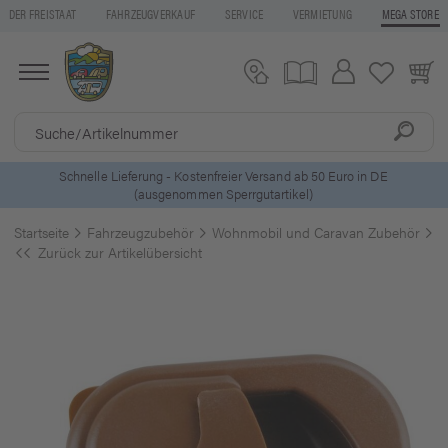
DER FREISTAAT
FAHRZEUGVERKAUF
SERVICE
VERMIETUNG
MEGA STORE
0 Euro in DE
5 Euro Gutschein* bei
Newsletter-Anmeldun
Startseite
Fahrzeugzubehör
Wohnmobil und Caravan Zubehör
M
Zurück zur Artikelübersicht