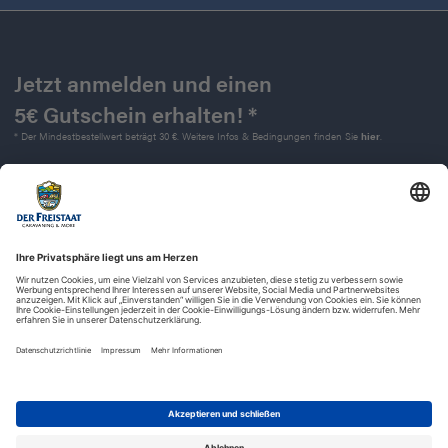
Jetzt anmelden und einen
5€ Gutschein erhalten! *
* Der Mindestbestellwert beträgt 30 €. Weitere Infos & Bedingungen finden Sie
hier
.
Kontakt
Impressum
Widerrufsrecht
Datenschutz
AGB
Barrierefreiheit