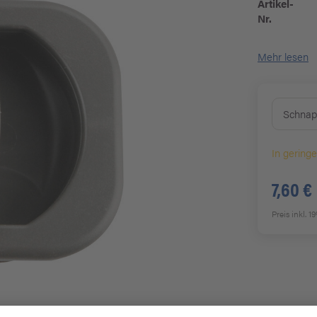
Artikel-
Nr.
Mehr lesen
Schnap
In gering
7,60 €
Preis inkl. 