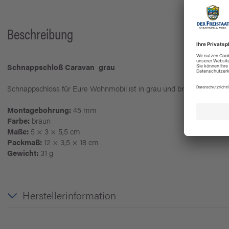
Beschreibung
Schnappschloß Caravan grau
Schnappschloss für Eure Wohnmobil ist in grau und braun erhältlich
Montagebohrung:
45 mm
Farbe:
braun
Maße:
5 × 3 × 5,5 cm
Packmaß:
12 × 3,5 × 18 cm
Gewicht:
31 g
Herstellerinformation