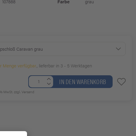
107888
Farbe
grau
pschloß Caravan grau
er Menge verfügbar.
, lieferbar in 3 - 5 Werktagen
IN DEN WARENKORB
19% MwSt.
zzgl. Versand