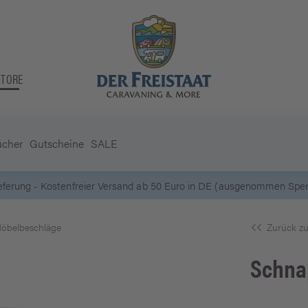
STORE
ücher
Gutscheine
SALE
 Kostenfreier Versand ab 50 Euro in DE (ausgenommen Sperrgutartikel
öbelbeschläge
Zurück zu
Schna