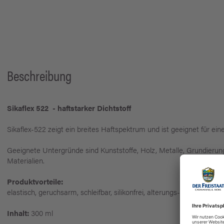
Beschreibung
Sikaflex 522 - haftstarker Dichtstoff
Sikaflex-522 zeigt ein breites Haftspektrum und ist geeignet für ein
Geeignete Untergründe sind Kunststoffe, Holz, Metalle, Grundier
Materialien.
Produktvorteile:
elastisch, geruchsarm, schleifbar, silikonfrei, alterungs- und witteru
Inhalt:
300 ml