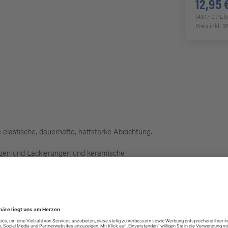
12,95 
(43,17 € / Lit
Preis inkl. 
e elastische, dauerhafte, haftstarke Abdichtung.
ungen und Lackierungen und keramische
ngsbeständig.