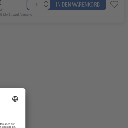
€
IN DEN WARENKORB
er)
19% MwSt.
zzgl. Versand