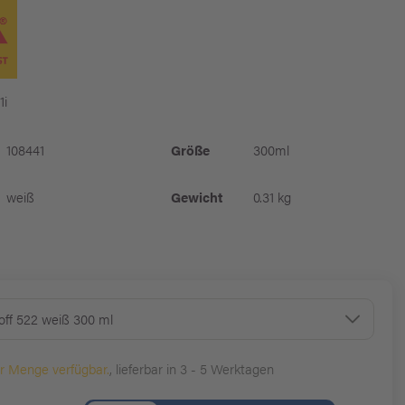
1i
108441
Größe
300ml
weiß
Gewicht
0.31 kg
off 522 weiß 300 ml
er Menge verfügbar.
, lieferbar in 3 - 5 Werktagen