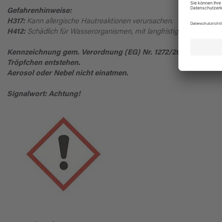
Gefahrenhinweise:
H317:
Kann allergische Hautreaktionen verursachen.
H412:
Schädlich für Wasserorganismen, mit langfristiger Wirkung.
Kennzeichnung gem. Verordnung (EG) Nr. 1272/2008: Beim Sp
Tröpfchen entstehen.
Aerosol oder Nebel nicht einatmen.
Signalwort: Achtung!