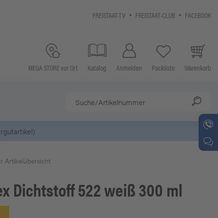
FREISTAAT-TV
FREISTAAT-CLUB
FACEBOOK
MEGA STORE vor Ort
Katalog
Anmelden
Packliste
Warenkorb
tschein* bei
Newsletter-Anmeldung
r Artikelübersicht
ex
Dichtstoff 522 weiß 300 ml