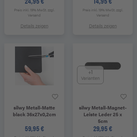
24,95 €
14,95 €
Preis inkl. 19% MwSt.
zzgl.
Preis inkl. 19% MwSt.
zzgl.
Versand
Versand
Details zeigen
Details zeigen
+1
Varianten
silwy
Metall-Matte
silwy
Metall-Magnet-
black 36x27x0,2cm
Leiste Leder 25 x
5cm
59,95 €
29,95 €