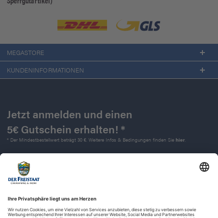
Sperrgutartikel)
MEGASTORE
KUNDENINFORMATIONEN
Jetzt anmelden und einen
5€ Gutschein erhalten! *
* Der Mindestbestellwert beträgt 30 €. Weitere Infos & Bedingungen finden Sie
hier
.