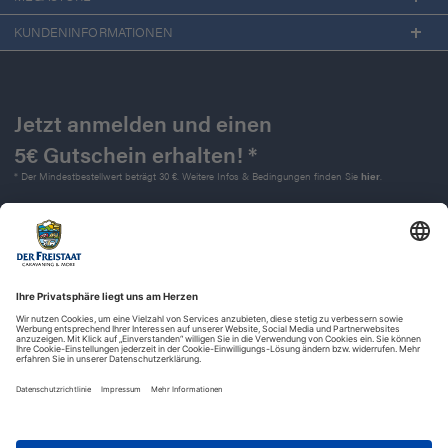
KUNDENINFORMATIONEN
Jetzt anmelden und einen
5€ Gutschein erhalten! *
* Der Mindestbestellwert beträgt 30 €. Weitere Infos & Bedingungen finden Sie
hier
.
Kontakt
Impressum
Widerrufsrecht
Datenschutz
AGB
Barrierefreiheit