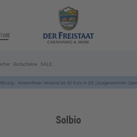
STORE
ücher
Gutscheine
SALE
ieferung - Kostenfreier Versand ab 50 Euro in DE (ausgenommen Sperr
Solbio