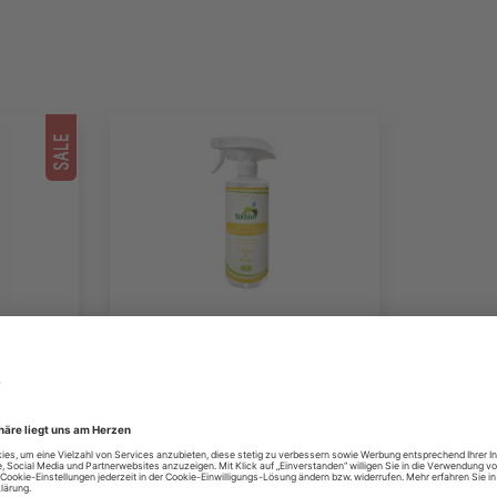
l
Solbio
Küchen- &
1,6 l
Badreiniger
5 €
8,95 €
 Versand
Preis inkl. 19% MwSt.
zzgl. Versand