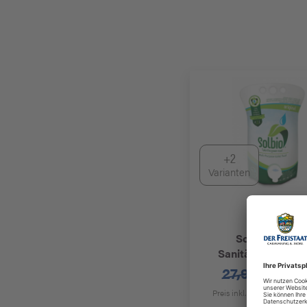
+2
Varianten
Solbio
Origina
Sanitärflüssigkeit 
21,9
27,95 €
Preis inkl. 19% MwSt.
zzgl.