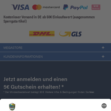
Kostenloser Versand in DE ab 50€ Einkaufswert (ausgenommen
Sperrgutartikel)
MEGASTORE
KUNDENINFORMATIONEN
Jetzt anmelden und einen
5€ Gutschein erhalten! *
* Der Mindestbestellwert beträgt 30 €. Weitere Infos & Bedingungen finden Sie
hier
.