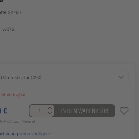
lette SK260
373761
d Umrüstkit für C260
cht verfügbar
0 €
IN DEN WARENKORB
19% MwSt.
zzgl. Versand
ichtigung wenn verfügbar