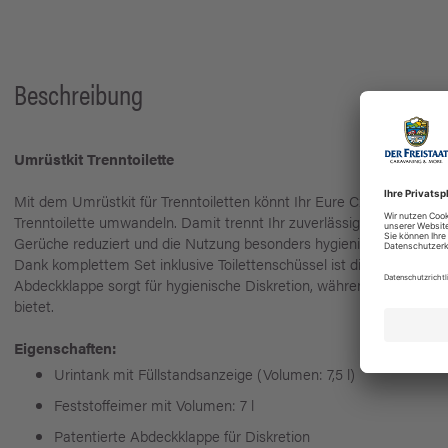
Beschreibung
Umrüstkit Trenntoilette
Mit dem Umrüstkit für Trenntoiletten könnt Ihr Eure C220 oder C26
Trenntoilette umwandeln. Damit trennt Ihr zuverlässig Feststoffe un
Gerüche reduziert und die Nutzung besonders hygienisch macht.
Dank komplettem Set inklusive Toilettenschüssel ist die Installation
Abdeckklappe sorgt für hygienische Diskretion, während die ergon
bietet.
Eigenschaften:
Urintank mit Füllstandsanzeige (Volumen: 7,5 l)
Feststoffeimer mit Volumen: 7 l
Patentierte Abdeckklappe für Diskretion