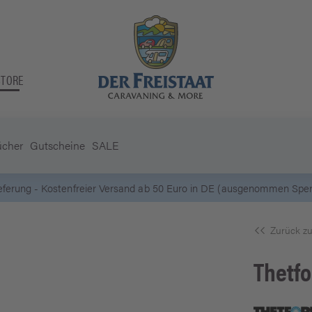
STORE
ücher
Gutscheine
SALE
ieferung - Kostenfreier Versand ab 50 Euro in DE (ausgenommen Sperr
Zurück zu
Thetfo