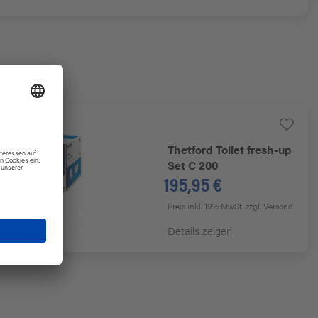
Thetford
Toilet fresh-up
Set C 200
195,95 €
Preis inkl. 19% MwSt.
zzgl. Versand
n
Details zeigen