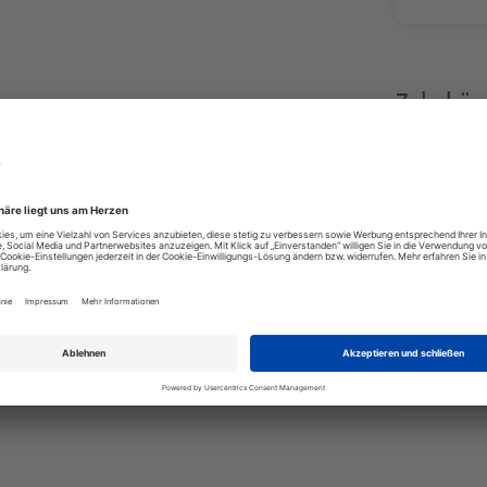
Zubehör
0 Cassettentoilette ganz einfach in eine moderne
d Flüssigkeiten, was die Entsorgung erleichtert,
 schnell und unkompliziert. Die patentierte
omisch optimierte Schüssel maximalen Komfort
+6
Variante