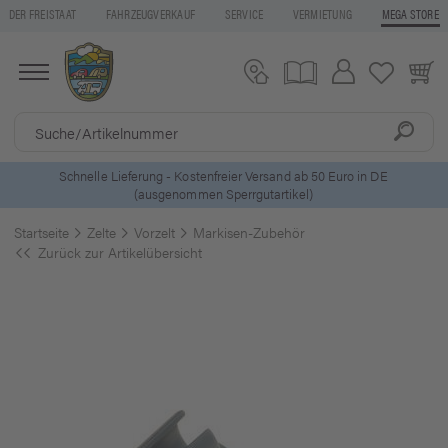
DER FREISTAAT
FAHRZEUGVERKAUF
SERVICE
VERMIETUNG
MEGA STORE
ls
Schnelle Lieferung - Kostenfreier Versand ab 50 Euro in DE
(ausgenommen Sperrgutartikel)
Startseite
Zelte
Vorzelt
Markisen-Zubehör
Zurück zur Artikelübersicht