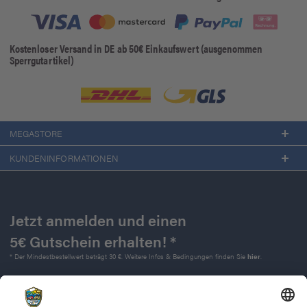
Kostenloser Versand in DE ab 50€ Einkaufswert (ausgenommen
Sperrgutartikel)
MEGASTORE
KUNDENINFORMATIONEN
Jetzt anmelden und einen
5€ Gutschein erhalten! *
* Der Mindestbestellwert beträgt 30 €. Weitere Infos & Bedingungen finden Sie
hier
.