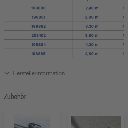
198880
2,40 m
1,
198881
2,80 m
1,
198882
3,30 m
1,
203402
3,80 m
1,
198884
4,30 m
1,
198885
4,80 m
1,
Herstellerinformation
Zubehör