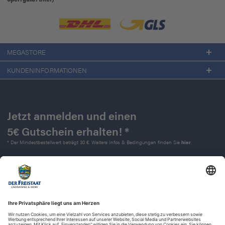
MEGASTORE
KUNDENINFORMATIONEN
Jetzt anmelden und einen
5€ Gutschein erhalten! *
* Der Mindestbestellwert beträgt 30 €. Weitere Infos & Bedingungen finden Sie
hier
.