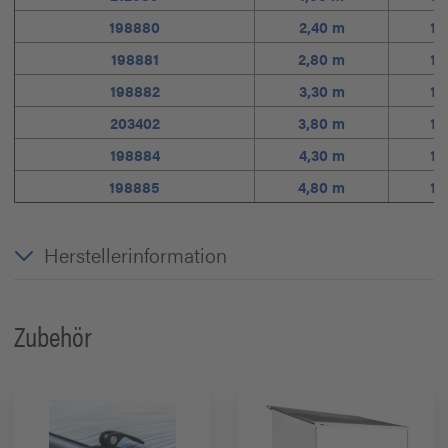
198880
2,40 m
1,
198881
2,80 m
1,
198882
3,30 m
1,
203402
3,80 m
1,
198884
4,30 m
1,
198885
4,80 m
1,
Herstellerinformation
Zubehör