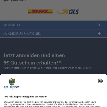
MEGASTORE
KUNDENINFORMATIONEN
Jetzt anmelden und einen
5€ Gutschein erhalten! *
* Der Mindestbestellwert beträgt 30 €. Weitere Infos & Bedingungen finden Sie
hier
.