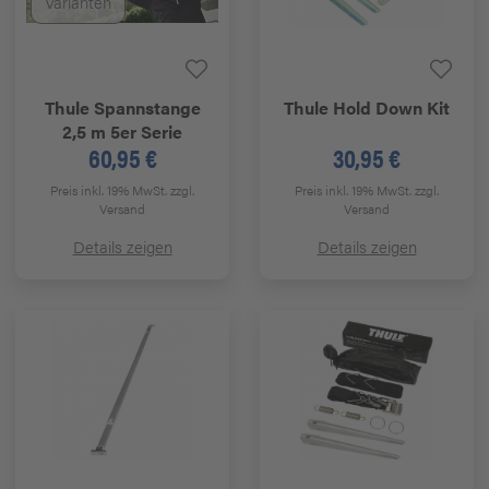
Varianten
Thule
Spannstange
Thule
Hold Down Kit
2,5 m 5er Serie
60,95 €
30,95 €
Preis inkl. 19% MwSt.
zzgl.
Preis inkl. 19% MwSt.
zzgl.
Versand
Versand
Details zeigen
Details zeigen