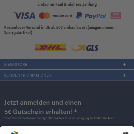
Einfacher Kauf & sichere Zahlung
Kostenloser Versand in DE ab 50€ Einkaufswert (ausgenommen
Sperrgutartikel)
MEGASTORE
KUNDENINFORMATIONEN
Jetzt anmelden und einen
5€ Gutschein erhalten! *
* Der Mindestbestellwert beträgt 30 €. Weitere Infos & Bedingungen finden Sie
hier
.