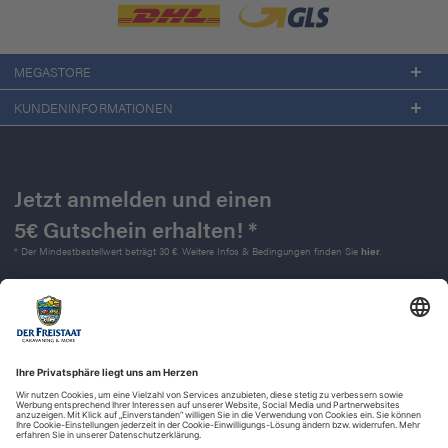
MEGASTORE
KUNDENINFORMATIONEN
Jetzt anmelden und einen
5€ Gutschein erhalten! *
* Der Mindestbestellwert beträgt 30 €. Weitere Infos & Bedingungen finden Sie
hier
.