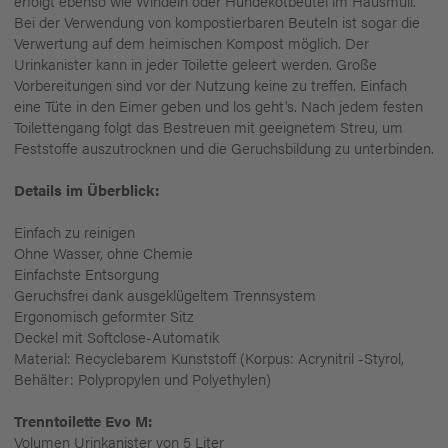
erfolgt ebenso wie Windeln oder Hundekotbeutel im Hausmüll.
Bei der Verwendung von kompostierbaren Beuteln ist sogar die
Verwertung auf dem heimischen Kompost möglich. Der
Urinkanister kann in jeder Toilette geleert werden. Große
Vorbereitungen sind vor der Nutzung keine zu treffen. Einfach
eine Tüte in den Eimer geben und los geht's. Nach jedem festen
Toilettengang folgt das Bestreuen mit geeignetem Streu, um
Feststoffe auszutrocknen und die Geruchsbildung zu unterbinden.
Details im Überblick:
Einfach zu reinigen
Ohne Wasser, ohne Chemie
Einfachste Entsorgung
Geruchsfrei dank ausgeklügeltem Trennsystem
Ergonomisch geformter Sitz
Deckel mit Softclose-Automatik
Material: Recyclebarem Kunststoff (Korpus: Acrynitril -Styrol,
Behälter: Polypropylen und Polyethylen)
Trenntoilette Evo M:
Volumen Urinkanister von 5 Liter