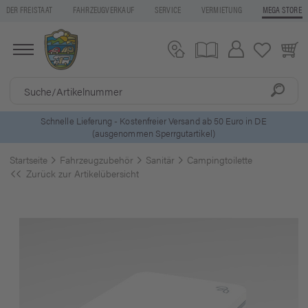
DER FREISTAAT
FAHRZEUGVERKAUF
SERVICE
VERMIETUNG
MEGA STORE
Schnelle Lieferung - Kostenfreier Versand ab 50 Euro in DE
(ausgenommen Sperrgutartikel)
Startseite
Fahrzeugzubehör
Sanitär
Campingtoilette
Zurück zur Artikelübersicht