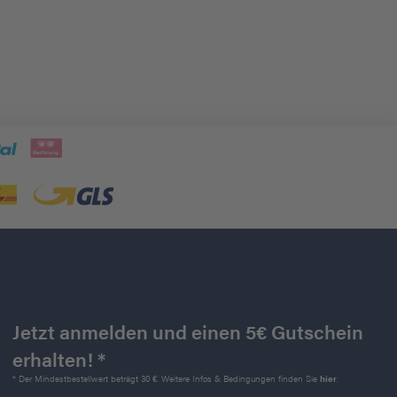
Jetzt anmelden und einen 5€ Gutschein
erhalten! *
* Der Mindestbestellwert beträgt 30 €. Weitere Infos & Bedingungen finden Sie
hier
.