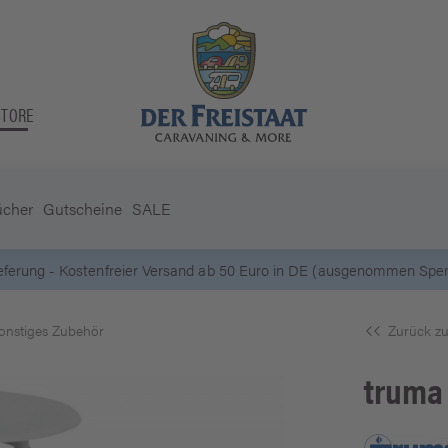
STORE
ücher
Gutscheine
SALE
ieferung - Kostenfreier Versand ab 50 Euro in DE (ausgenommen Sperr
onstiges Zubehör
Zurück zu
truma