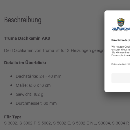
Beschreibung
Truma Dachkamin AK3
Der Dachkamin von Truma ist für S Heizungen geeignet.
Details im Überblick:
Dachstärke: 24 - 40 mm
Maße: Ø 6 x 16 cm
Gewicht: 182 g
Durchmesser: 60 mm
Für Typ:
S 3002, S 3002 P, S 5002, S 5002 E, S 5002 E NL, S3004, S 3004 P,