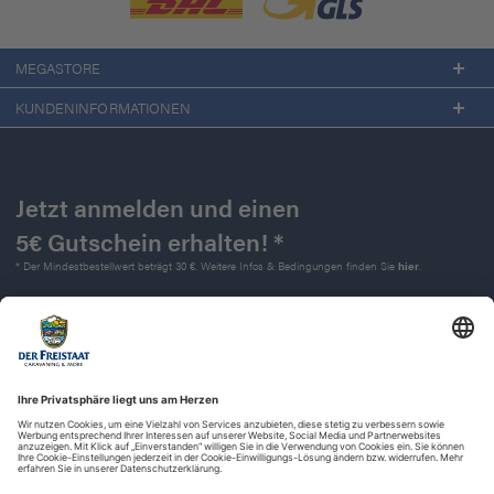
MEGASTORE
KUNDENINFORMATIONEN
Jetzt anmelden und einen
5€ Gutschein erhalten! *
* Der Mindestbestellwert beträgt 30 €. Weitere Infos & Bedingungen finden Sie
hier
.