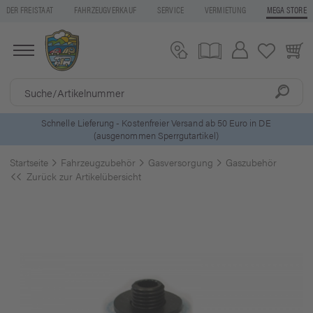
DER FREISTAAT
FAHRZEUGVERKAUF
SERVICE
VERMIETUNG
MEGA STORE
ls
Schnelle Lieferung - Kostenfreier Versand ab 50 Euro in DE
(ausgenommen Sperrgutartikel)
Startseite
Fahrzeugzubehör
Gasversorgung
Gaszubehör
Zurück zur Artikelübersicht