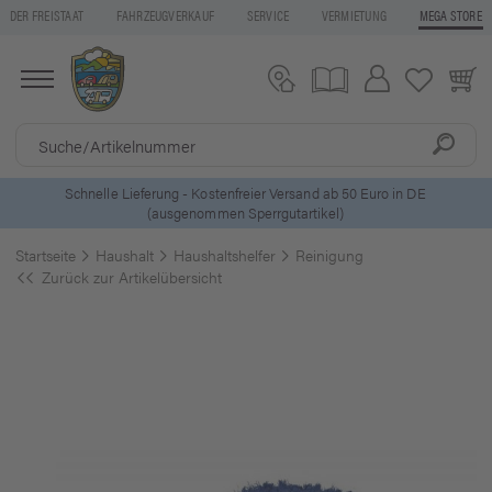
DER FREISTAAT
FAHRZEUGVERKAUF
SERVICE
VERMIETUNG
MEGA STORE
ls
Schnelle Lieferung - Kostenfreier Versand ab 50 Euro in DE
(ausgenommen Sperrgutartikel)
Startseite
Haushalt
Haushaltshelfer
Reinigung
Zurück zur Artikelübersicht