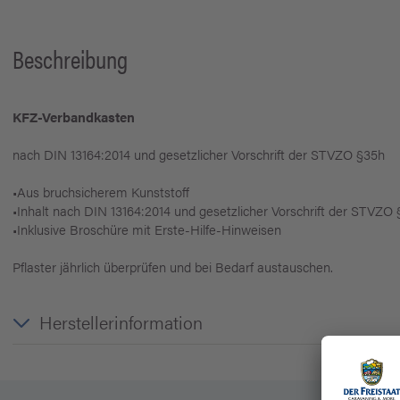
Beschreibung
KFZ-Verbandkasten
nach DIN 13164:2014 und gesetzlicher Vorschrift der STVZO §35h
•Aus bruchsicherem Kunststoff
•Inhalt nach DIN 13164:2014 und gesetzlicher Vorschrift der STVZO
•Inklusive Broschüre mit Erste-Hilfe-Hinweisen
Pflaster jährlich überprüfen und bei Bedarf austauschen.
Herstellerinformation