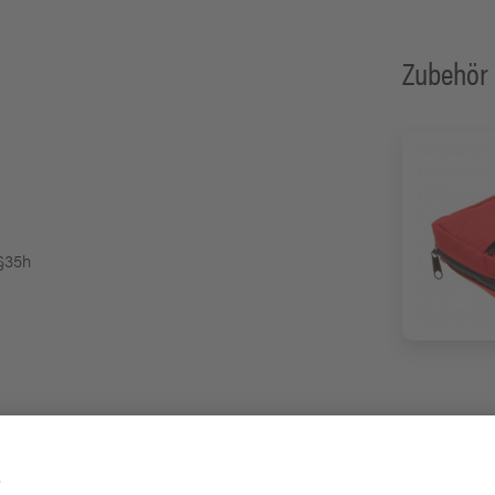
Zubehör
 §35h