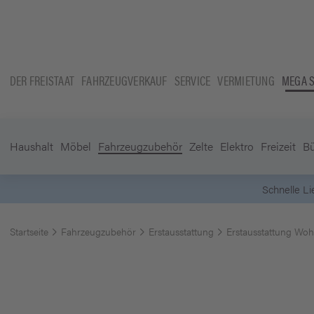
DER FREISTAAT
FAHRZEUGVERKAUF
SERVICE
VERMIETUNG
MEGA 
Haushalt
Möbel
Fahrzeugzubehör
Zelte
Elektro
Freizeit
B
DE (ausgenommen Sperrgutartikel)
Startseite
Fahrzeugzubehör
Erstausstattung
Erstausstattung Wo