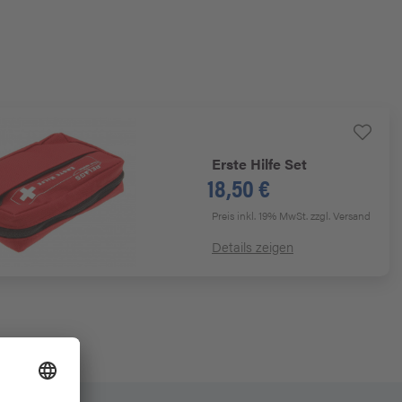
Erste Hilfe Set
18,50 €
Preis inkl. 19% MwSt.
zzgl. Versand
Details zeigen