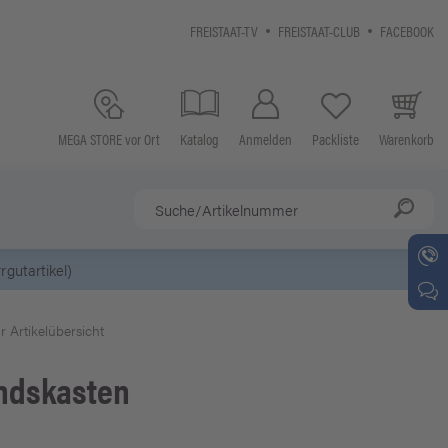
FREISTAAT-TV
FREISTAAT-CLUB
FACEBOOK
MEGA STORE vor Ort
Katalog
Anmelden
Packliste
Warenkorb
5 Euro Gutschein* bei
Newsletter-Anme
r Artikelübersicht
ndskasten