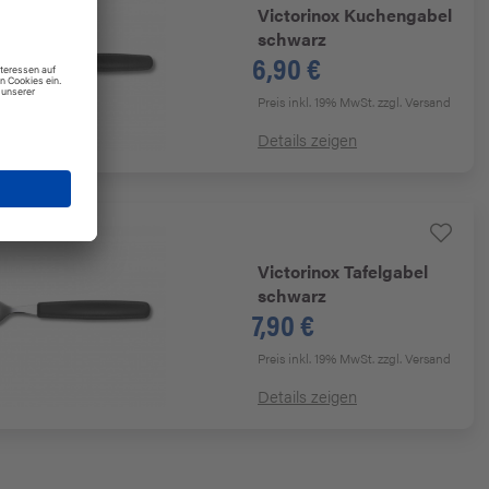
Victorinox
Kuchengabel
schwarz
6,90 €
Preis inkl. 19% MwSt.
zzgl. Versand
Details zeigen
Victorinox
Tafelgabel
schwarz
7,90 €
Preis inkl. 19% MwSt.
zzgl. Versand
Details zeigen