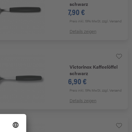
schwarz
7,90 €
Preis inkl. 19% MwSt.
zzgl. Versand
Details zeigen
Victorinox
Kaffeelöffel
schwarz
6,90 €
Preis inkl. 19% MwSt.
zzgl. Versand
Details zeigen