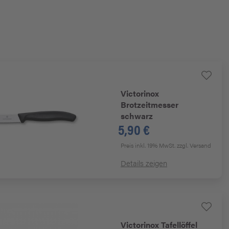
Victorinox
Brotzeitmesser
schwarz
5,90 €
Preis inkl. 19% MwSt.
zzgl. Versand
Details zeigen
Victorinox
Tafellöffel