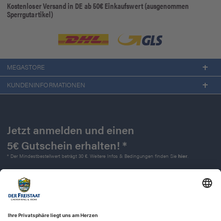
Kostenloser Versand in DE ab 50€ Einkaufswert (ausgenommen
Sperrgutartikel)
MEGASTORE
KUNDENINFORMATIONEN
Jetzt anmelden und einen
5€ Gutschein erhalten! *
* Der Mindestbestellwert beträgt 30 €. Weitere Infos & Bedingungen finden Sie
hier
.