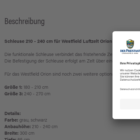
Beschreibung
Schleuse 210 - 240 cm für Westfield Luftzelt Orion
Die funktionale Schleuse verbindet das fristehende Zelt Orion mit 
Die Befestigung der Schleuse erfolgt am Zelt über einen Reißvers
Für das Westfield Orion sind noch zwei weitere optionale Schleusen
Größe 1:
180 - 210 cm
Größe 3:
240 - 270 cm
Details:
Farbe:
grau, schwarz
Anbauhöhe:
210 - 240 cm
Breite:
300 cm
Tiefe:
65 cm