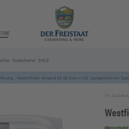
STORE
ücher
Gutscheine
SALE
5 Euro Gutschein* bei
N
Zurück zu
Westfi