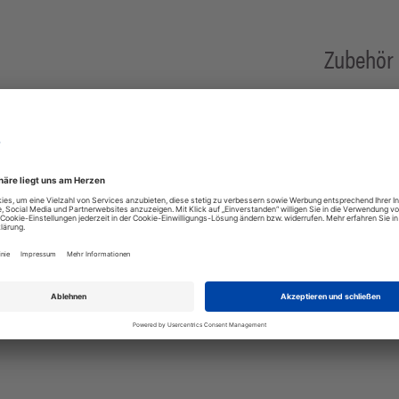
Zubehör
Eurem Fahrzeug.
chluss und am Wohnmobil über einen Keder.
 verfügbar!