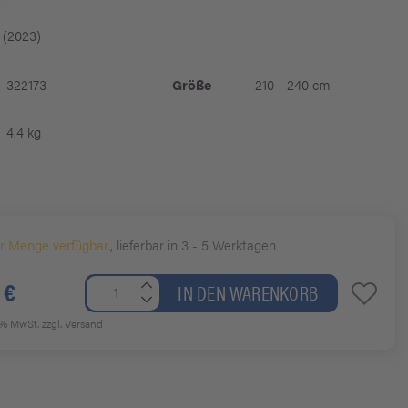
 (2023)
322173
Größe
210 - 240 cm
4.4 kg
er Menge verfügbar.
, lieferbar in 3 - 5 Werktagen
 €
IN DEN WARENKORB
19% MwSt.
zzgl. Versand