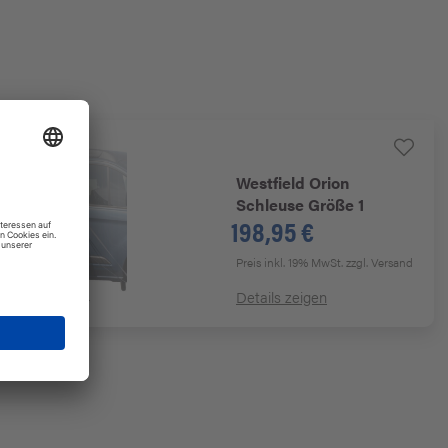
Westfield
Orion
Schleuse Größe 1
198,95 €
Preis inkl. 19% MwSt.
zzgl. Versand
Details zeigen