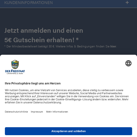
KUNDENINFORMATIONEN
Jetzt anmelden und einen
5€ Gutschein erhalten! *
* Der Mindestbestellwert beträgt 30 €. Weitere Infos & Bedingungen finden Sie
hier
.
Kontakt
Impressum
Widerrufsrecht
Datenschutz
AGB
Barrierefreiheit