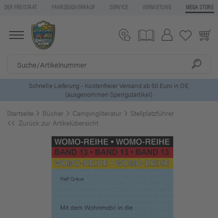
DER FREISTAAT
FAHRZEUGVERKAUF
SERVICE
VERMIETUNG
MEGA STORE
ls
Schnelle Lieferung - Kostenfreier Versand ab 50 Euro in DE
(ausgenommen Sperrgutartikel)
Startseite
Bücher
Campingliteratur
Stellplatzführer
Zurück zur Artikelübersicht