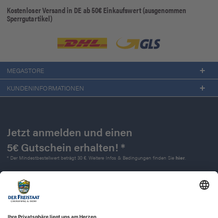
Kostenloser Versand in DE ab 50€ Einkaufswert (ausgenommen
Sperrgutartikel)
MEGASTORE
KUNDENINFORMATIONEN
Jetzt anmelden und einen
5€ Gutschein erhalten! *
* Der Mindestbestellwert beträgt 30 €. Weitere Infos & Bedingungen finden Sie
hier
.