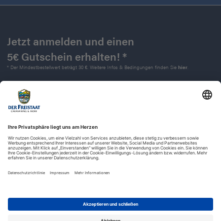
Jetzt anmelden und einen
5€ Gutschein erhalten! *
* Der Mindestbestellwert beträgt 30 €. Weitere Infos & Bedingungen finden Sie
hier
.
Kontakt
Impressum
Widerrufsrecht
Datenschutz
AGB
Barrierefreiheit