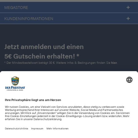
MEGASTORE
KUNDENINFORMATIONEN
Jetzt anmelden und einen
5€ Gutschein erhalten! *
* Der Mindestbestellwert beträgt 30 €. Weitere Infos & Bedingungen finden Sie
hier
.