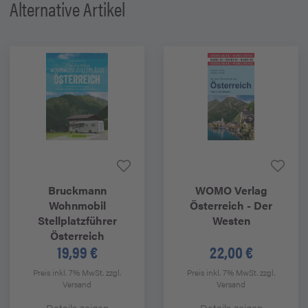
Alternative Artikel
Bruckmann
WOMO Verlag
Wohnmobil
Österreich - Der
Stellplatzführer
Westen
Österreich
19,99 €
22,00 €
Preis inkl. 7% MwSt.
zzgl.
Preis inkl. 7% MwSt.
zzgl.
Versand
Versand
Details zeigen
Details zeigen