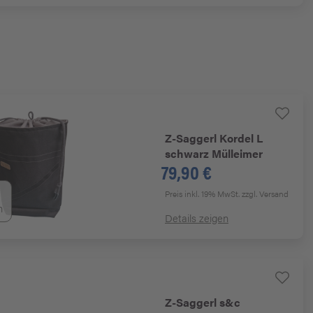
Z-Saggerl
Kordel L
schwarz Mülleimer
79,90 €
Preis inkl. 19% MwSt.
zzgl. Versand
n
Details zeigen
Z-Saggerl
s&c