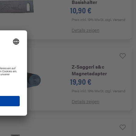
Basishalter
10,90 €
Preis inkl. 19% MwSt.
zzgl. Versand
Details zeigen
Z-Saggerl
s&c
Magnetadapter
19,90 €
Preis inkl. 19% MwSt.
zzgl. Versand
Details zeigen