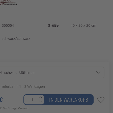
355054
Größe
40 x 20 x 20 cm
schwarz/schwarz
 XL schwarz Mülleimer
, lieferbar in 1 - 3 Werktagen
 €
IN DEN WARENKORB
19% MwSt.
zzgl. Versand