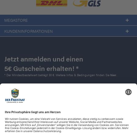
MEGASTORE
KUNDENINFORMATIONEN
Jetzt anmelden und einen
5€ Gutschein erhalten! *
* Der Mindestbestellwert beträgt 30 €. Weitere Infos & Bedingungen finden Sie
hier
.