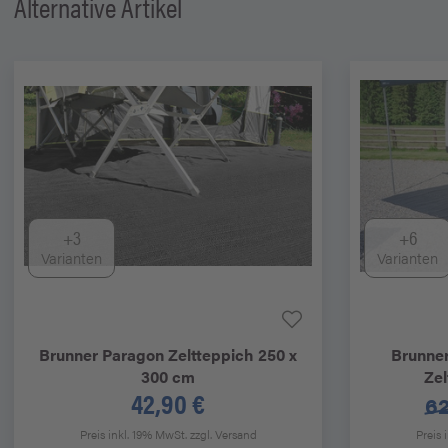
Alternative Artikel
+3
+6
Varianten
Varianten
Brunner
Paragon Zeltteppich 250 x
Brunne
300 cm
Zel
42,90 €
62
Preis inkl. 19% MwSt.
zzgl. Versand
Preis 