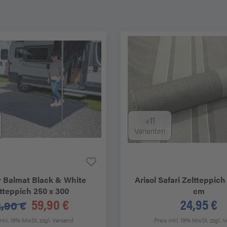
+11
Varianten
r
Balmat Black & White
Arisol
Safari Zeltteppich
tteppich 250 x 300
cm
59,90 €
24,95 €
,90 €
inkl. 19% MwSt.
zzgl. Versand
Preis inkl. 19% MwSt.
zzgl. 