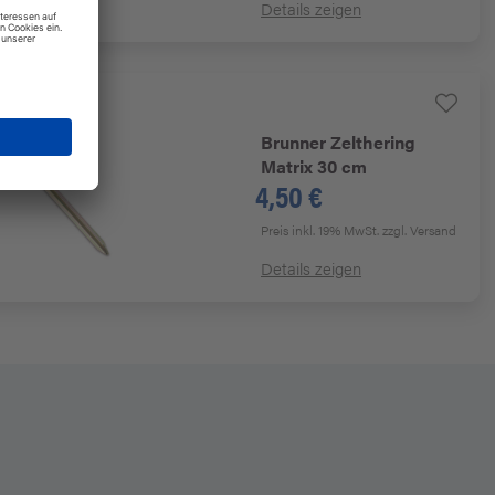
Details zeigen
Brunner
Zelthering
Matrix 30 cm
4,50 €
Preis inkl. 19% MwSt.
zzgl. Versand
Details zeigen