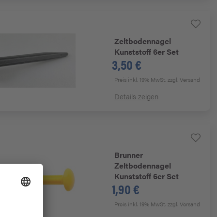
Zeltbodennagel
Kunststoff 6er Set
3,50 €
Preis inkl. 19% MwSt.
zzgl. Versand
Details zeigen
Brunner
Zeltbodennagel
Kunststoff 6er Set
1,90 €
Preis inkl. 19% MwSt.
zzgl. Versand