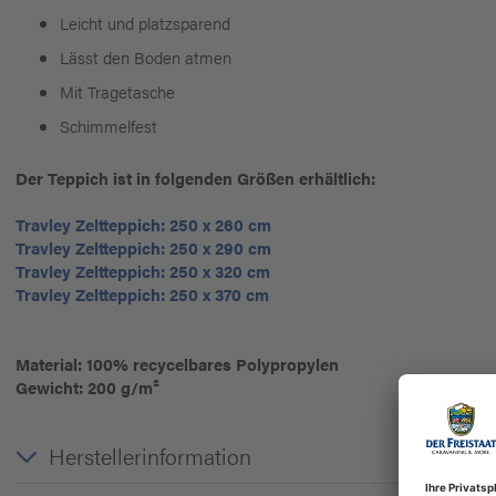
Leicht und platzsparend
Lässt den Boden atmen
Mit Tragetasche
Schimmelfest
Der Teppich ist in folgenden Größen erhältlich:
Travley Zeltteppich: 250 x 260 cm
Travley Zeltteppich: 250 x 290 cm
Travley Zeltteppich: 250 x 320 cm
Travley Zeltteppich: 250 x 370 cm
Material: 100% recycelbares Polypropylen
Gewicht: 200 g/m²
Herstellerinformation