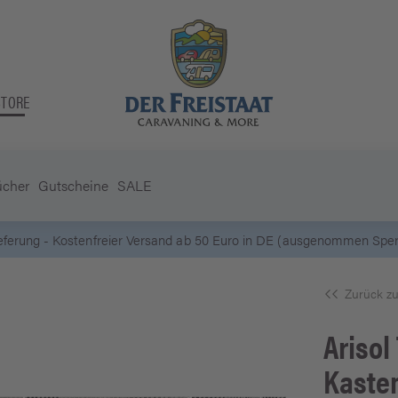
STORE
ücher
Gutscheine
SALE
5 Euro Gutschein* bei
Newsletter-Anmeldung
Zurück zu
Arisol
Kaste