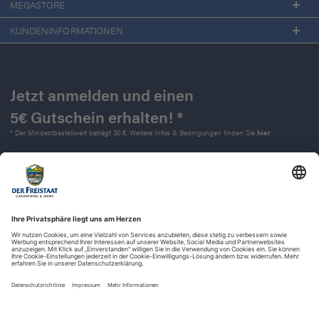
MEGASTORE
KUNDENINFORMATIONEN
Jetzt anmelden und einen
5€ Gutschein erhalten! *
* Der Mindestbestellwert beträgt 30 €. Weitere Infos & Bedingungen finden Sie
hier
.
Kontakt
Impressum
Widerrufsrecht
Datenschutz
AGB
Barrierefreiheit