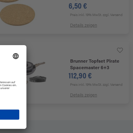
6,50 €
Preis inkl. 19% MwSt.
zzgl. Versand
Details zeigen
Brunner
Topfset Pirate
Spacemaster 6+3
112,90 €
Preis inkl. 19% MwSt.
zzgl. Versand
Details zeigen