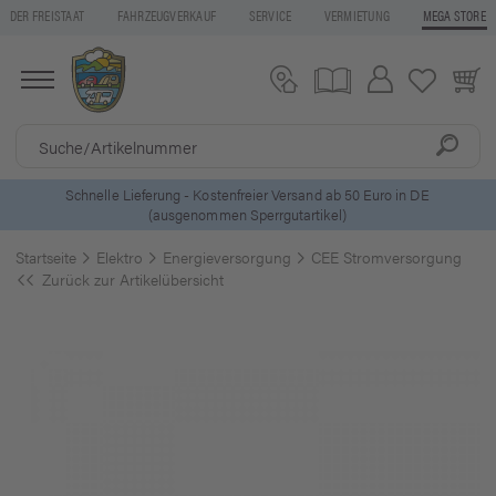
DER FREISTAAT
FAHRZEUGVERKAUF
SERVICE
VERMIETUNG
MEGA STORE
ls
Schnelle Lieferung - Kostenfreier Versand ab 50 Euro in DE
(ausgenommen Sperrgutartikel)
Startseite
Elektro
Energieversorgung
CEE Stromversorgung
Zurück zur Artikelübersicht