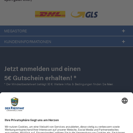
MEGASTORE
KUNDENINFORMATIONEN
Jetzt anmelden und einen
5€ Gutschein erhalten! *
* Der Mindestbestellwert beträgt 30 €. Weitere Infos & Bedingungen finden Sie
hier
.