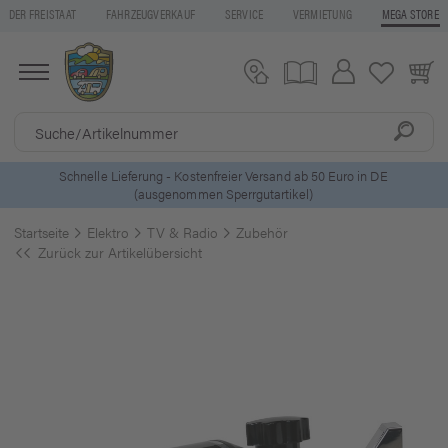
DER FREISTAAT
FAHRZEUGVERKAUF
SERVICE
VERMIETUNG
MEGA STORE
ls
Schnelle Lieferung - Kostenfreier Versand ab 50 Euro in DE
(ausgenommen Sperrgutartikel)
Startseite
Elektro
TV & Radio
Zubehör
Zurück zur Artikelübersicht