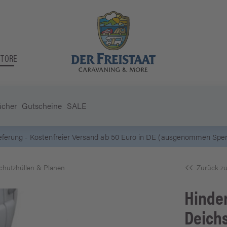
STORE
ücher
Gutscheine
SALE
5 Euro Gutschein* bei
Newsletter-Anmeldung
chutzhüllen & Planen
Zurück zu
Hinde
Deich