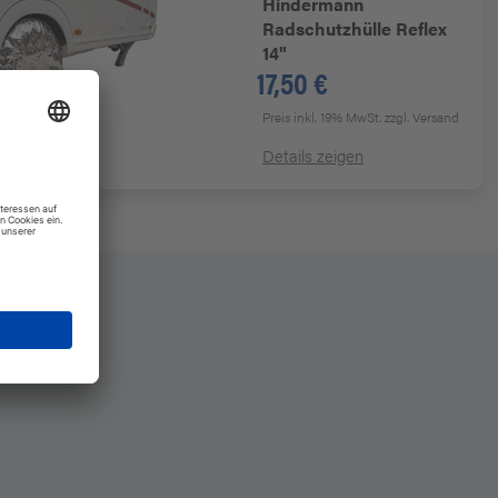
Hindermann
Radschutzhülle Reflex
14"
17,50 €
Preis inkl. 19% MwSt.
zzgl. Versand
n
Details zeigen