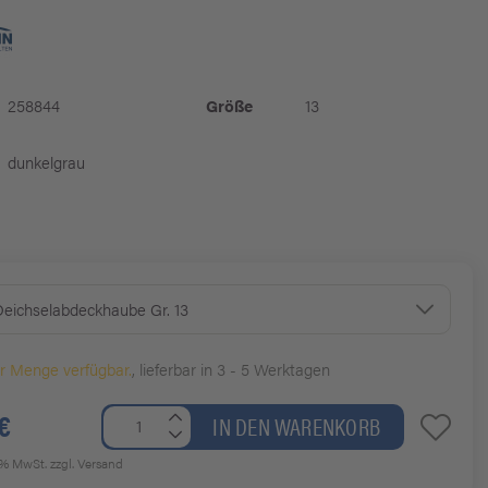
258844
Größe
13
dunkelgrau
Deichselabdeckhaube Gr. 13
er Menge verfügbar.
, lieferbar in 3 - 5 Werktagen
€
IN DEN WARENKORB
19% MwSt.
zzgl. Versand