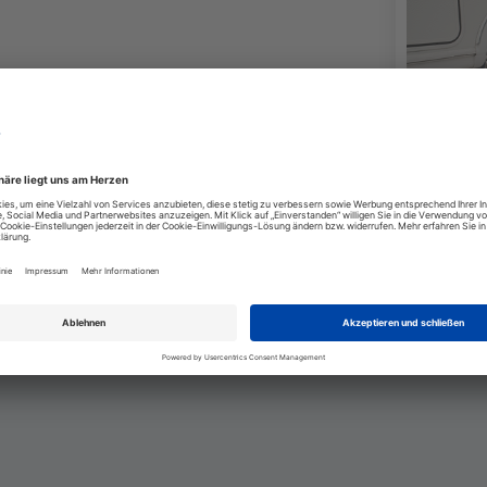
+3
Variante