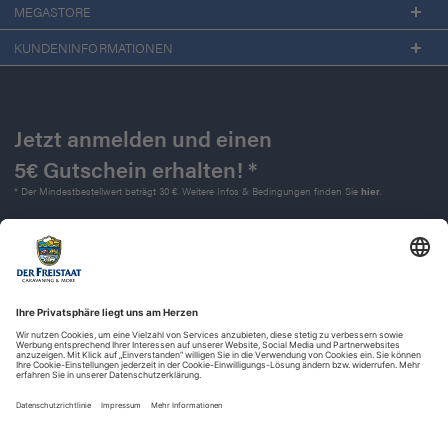
MEGASTORE
KUNDENINFORMATIONEN
Jetzt anmelden und einen
5€ Gutschein erhalten! *
* Der Mindestbestellwert beträgt 30 €. Weitere Infos & Bedingungen finden Sie
hier
.