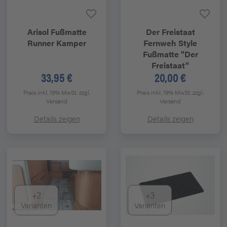
Arisol
Fußmatte
Der Freistaat
Runner Kamper
Fernweh Style
Fußmatte "Der
Freistaat"
33,95 €
20,00 €
Preis inkl. 19% MwSt.
zzgl.
Preis inkl. 19% MwSt.
zzgl.
Versand
Versand
Details zeigen
Details zeigen
+2
+3
Varianten
Varianten