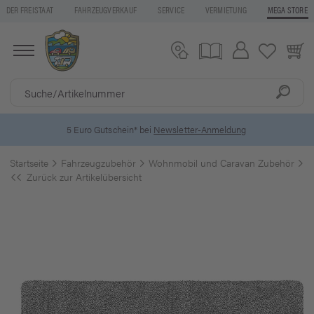
DER FREISTAAT
FAHRZEUGVERKAUF
SERVICE
VERMIETUNG
MEGA STORE
5 Euro Gutschein* bei
Newsletter-Anmeldung
Startseite
Fahrzeugzubehör
Wohnmobil und Caravan Zubehör
F
Zurück zur Artikelübersicht