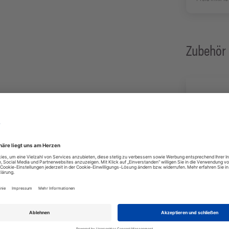
Zubehör
kel, bestehend aus mindestenst 98% natürlichen
tfreundlichkeit, sondern ist zudem noch super
+2
habt Ihr eine Aufbewahrungsbox.
Variante