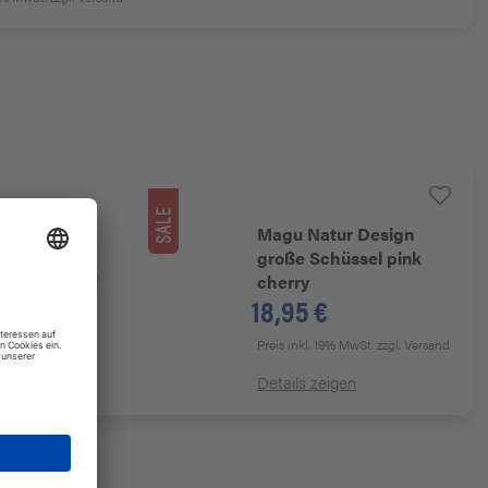
Magu Natur Design
große Schüssel pink
cherry
18,95 €
Preis inkl. 19% MwSt.
zzgl. Versand
n
Details zeigen