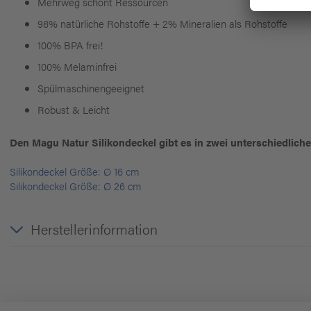
Mehrweg schont Ressourcen
98% natürliche Rohstoffe + 2% Mineralien als Rohstoffe
100% BPA frei!
100% Melaminfrei
Spülmaschinengeeignet
Robust & Leicht
Den Magu Natur Silikondeckel gibt es in zwei unterschiedlich
Silikondeckel Größe: Ø 16 cm
Silikondeckel Größe: Ø 26 cm
Herstellerinformation