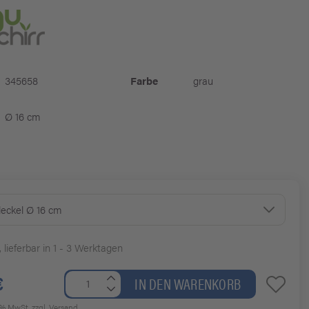
345658
Farbe
grau
Ø 16 cm
deckel Ø 16 cm
, lieferbar in 1 - 3 Werktagen
€
IN DEN WARENKORB
19% MwSt.
zzgl. Versand