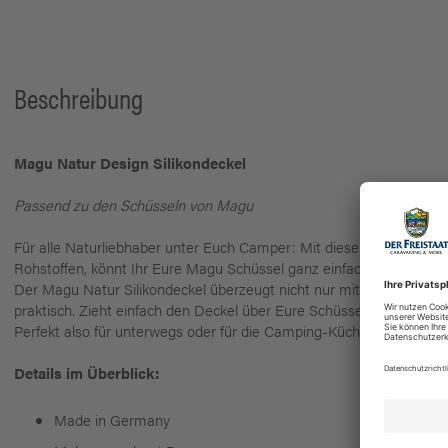
Beschreibung
Magu Natur Design Silikondeckel
Passend zu den Schüsseln von Magu
Für alle Naturliebhaber unter Euch Camper: Mit diesem Silikondec
Rohstoffen, könnt Ihr Eure Magu Schüssel ganz einfach abdecken.
Der Magu Natur Silikondeckel überzeugt nicht nur mit seiner Umwel
praktisch. Zieht einfach den Deckel über Eure Schüssel und schon 
Perfekt also für unterwegs oder für die Camping-Küche.
Details im Überblick:
Made in Germany