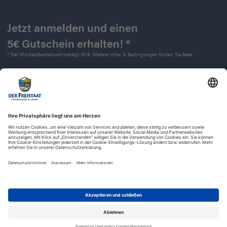
Jetzt anmelden und einen
5€ Gutschein erhalten! *
* Der Mindestbestellwert beträgt 30 €. Weitere Infos & Bedingungen finden Sie
hier
.
Kontakt
Impressum
Widerrufsrecht
Datenschutz
AGB
Barrierefreiheit
© 2025 | Der Freistaat