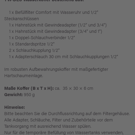
1 x Befüllfilter Comfort mit Wasseruhr und 1/2"
Steckanschlüssen
1 x Hahnstück mit Gewindeadapter (1/2" und 3/4")
1 x Hahnstück mit Gewindeadapter (3/4" und 1")
1 x Doppel-Schlauchverbinder 1/2"
1 x Standardspritze 1/2"
2 x Schlauchkupplung 1/2"
1 x Adapterschlauch 30 cm mit Schlauchkupplungen 1/2"
Im robusten Aufbewahrungskoffer mit maßgefertigter
Hartschaumeinlage.
Maße Koffer (B x T x H):
ca. 35 × 30 × 6 cm
Gewicht:
950 g
Hinweise:
Bitte beachten Sie die Durchflussrichtung auf dem Filtergehäuse.
Alle Adapter, Schläuche, Filter und Zubehörteile vor dem
Tankvorgang mit ausreichend Wasser spülen.
Nur für die temporäre Befüllung von Wassertanks verwenden,