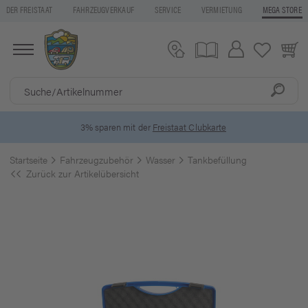
DER FREISTAAT
FAHRZEUGVERKAUF
SERVICE
VERMIETUNG
MEGA STORE
D
3% sparen mit der
Freistaat Clubkarte
Startseite
Fahrzeugzubehör
Wasser
Tankbefüllung
Zurück zur Artikelübersicht