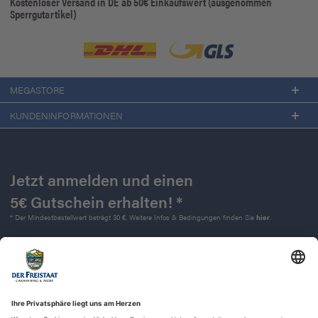
Kostenloser Versand in DE ab 50€ Einkaufswert (ausgenommen
Sperrgutartikel)
MEGASTORE
KUNDENINFORMATIONEN
Jetzt anmelden und einen
5€ Gutschein erhalten! *
* Der Mindestbestellwert beträgt 30 €. Weitere Infos & Bedingungen finden Sie
hier
.