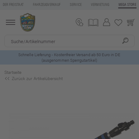
DER FREISTAAT
FAHRZEUGVERKAUF
SERVICE
VERMIETUNG
MEGA STORE
ls
Schnelle Lieferung - Kostenfreier Versand ab 50 Euro in DE
(ausgenommen Sperrgutartikel)
Startseite
Zurück zur Artikelübersicht