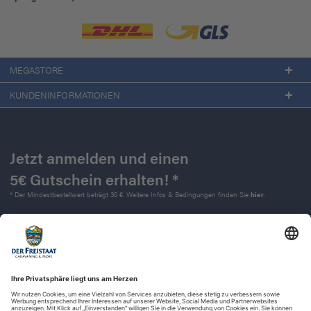
MEGASTORE
KUNDENINFORMATIONEN
Jetzt anmelden und einen
5€ Gutschein erhalten! *
* Der Mindestbestellwert beträgt 30 €. Weitere Infos & Bedingungen finden Sie
hier
.