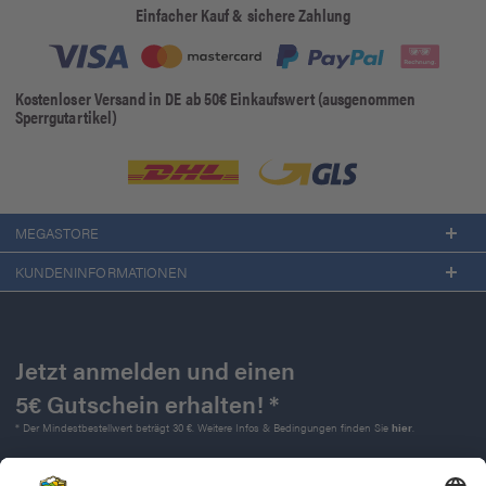
Einfacher Kauf & sichere Zahlung
Kostenloser Versand in DE ab 50€ Einkaufswert (ausgenommen
Sperrgutartikel)
MEGASTORE
KUNDENINFORMATIONEN
Jetzt anmelden und einen
5€ Gutschein erhalten! *
* Der Mindestbestellwert beträgt 30 €. Weitere Infos & Bedingungen finden Sie
hier
.