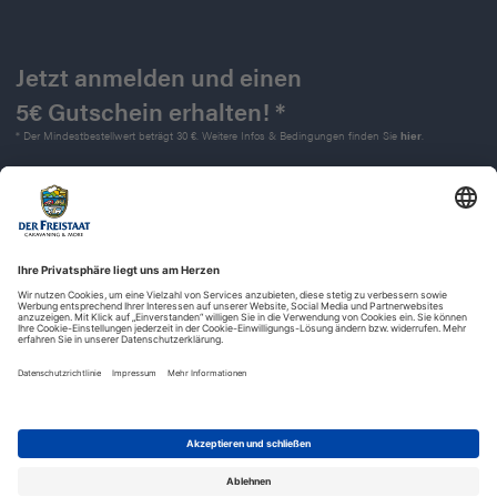
Jetzt anmelden und einen
5€ Gutschein erhalten! *
* Der Mindestbestellwert beträgt 30 €. Weitere Infos & Bedingungen finden Sie
hier
.
Kontakt
Impressum
Widerrufsrecht
Datenschutz
AGB
Barrierefreiheit
© 2025 | Der Freistaat