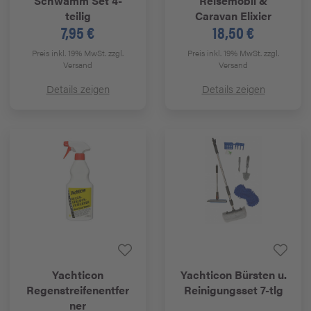
Schwamm Set 4-
Reisemobil &
teilig
Caravan Elixier
7,95 €
18,50 €
Preis inkl. 19% MwSt.
zzgl.
Preis inkl. 19% MwSt.
zzgl.
Versand
Versand
Details zeigen
Details zeigen
Yachticon
Yachticon
Bürsten u.
Regenstreifenentfer
Reinigungsset 7-tlg
ner