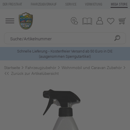
DER FREISTAAT
FAHRZEUGVERKAUF
SERVICE
VERMIETUNG
MEGA STORE
o in DE
5 Euro Gutschein* bei
Newsletter-Anmeldung
Startseite
Fahrzeugzubehör
Wohnmobil und Caravan Zubehör
R
Zurück zur Artikelübersicht