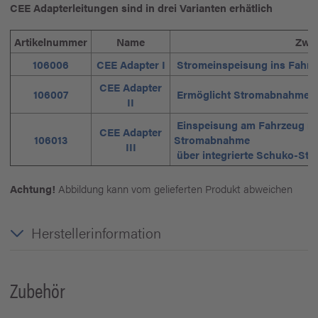
CEE Adapterleitungen sind in drei Varianten erhätlich
Artikelnummer
Name
Zwe
106006
CEE Adapter I
Stromeinspeisung ins Fahrz
CEE Adapter
106007
Ermöglicht Stromabnahme v
II
Einspeisung am Fahrzeug mit
CEE Adapter
106013
Stromabnahme
III
über integrierte Schuko-Ste
Achtung!
Abbildung kann vom gelieferten Produkt abweichen
Herstellerinformation
Zubehör