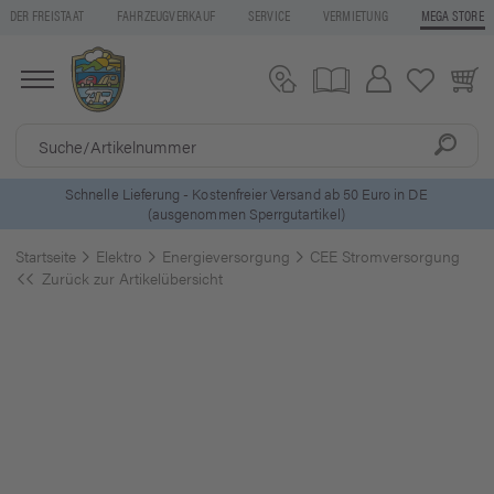
DER FREISTAAT
FAHRZEUGVERKAUF
SERVICE
VERMIETUNG
MEGA STORE
ostenfreier Versand ab 50 Euro in DE
5 Euro Gutschein* be
mmen Sperrgutartikel)
Startseite
Elektro
Energieversorgung
CEE Stromversorgung
Zurück zur Artikelübersicht