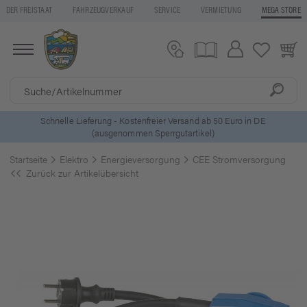
DER FREISTAAT
FAHRZEUGVERKAUF
SERVICE
VERMIETUNG
MEGA STORE
ls
Schnelle Lieferung - Kostenfreier Versand ab 50 Euro in DE
(ausgenommen Sperrgutartikel)
Startseite
Elektro
Energieversorgung
CEE Stromversorgung
Zurück zur Artikelübersicht