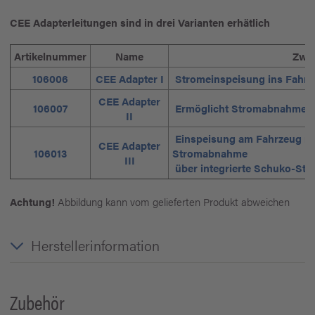
CEE Adapterleitungen sind in drei Varianten erhätlich
Artikelnummer
Name
Zwe
106006
CEE Adapter I
Stromeinspeisung ins Fahrz
CEE Adapter
106007
Ermöglicht Stromabnahme v
II
Einspeisung am Fahrzeug mit
CEE Adapter
106013
Stromabnahme
III
über integrierte Schuko-Ste
Achtung!
Abbildung kann vom gelieferten Produkt abweichen
Herstellerinformation
Zubehör