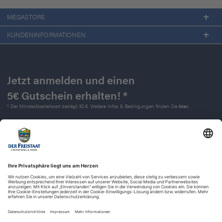
MEGASTORE
KUNDENINFORMATIONEN
Jetzt anmelden und einen
5€ Gutschein erhalten! *
* Der Mindestbestellwert beträgt 30 €. Weitere Infos & Bedingungen finden Sie
hier
.