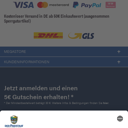
Kostenloser Versand in DE ab 50€ Einkaufswert (ausgenommen
Sperrgutartikel)
MEGASTORE
KUNDENINFORMATIONEN
Jetzt anmelden und einen
5€ Gutschein erhalten! *
* Der Mindestbestellwert beträgt 30 €. Weitere Infos & Bedingungen finden Sie
hier
.