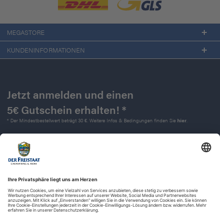
MEGASTORE
KUNDENINFORMATIONEN
Jetzt anmelden und einen
5€ Gutschein erhalten! *
* Der Mindestbestellwert beträgt 30 €. Weitere Infos & Bedingungen finden Sie
hier
.